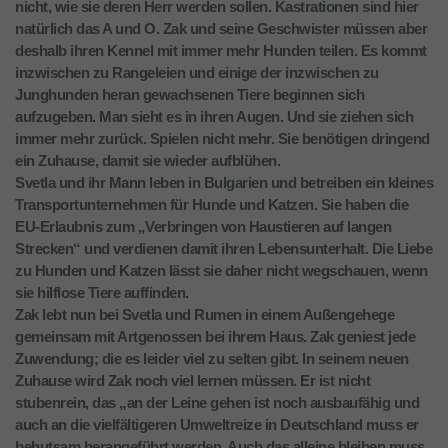
nicht, wie sie deren Herr werden sollen. Kastrationen sind hier
natürlich das A und O. Zak und seine Geschwister müssen aber
deshalb ihren Kennel mit immer mehr Hunden teilen. Es kommt
inzwischen zu Rangeleien und einige der inzwischen zu
Junghunden heran gewachsenen Tiere beginnen sich
aufzugeben. Man sieht es in ihren Augen. Und sie ziehen sich
immer mehr zurück. Spielen nicht mehr. Sie benötigen dringend
ein Zuhause, damit sie wieder aufblühen.
Svetla und ihr Mann leben in Bulgarien und betreiben ein kleines
Transportunternehmen für Hunde und Katzen. Sie haben die
EU-Erlaubnis zum „Verbringen von Haustieren auf langen
Strecken“ und verdienen damit ihren Lebensunterhalt. Die Liebe
zu Hunden und Katzen lässt sie daher nicht wegschauen, wenn
sie hilflose Tiere auffinden.
Zak lebt nun bei Svetla und Rumen in einem Außengehege
gemeinsam mit Artgenossen bei ihrem Haus. Zak geniest jede
Zuwendung; die es leider viel zu selten gibt. In seinem neuen
Zuhause wird Zak noch viel lernen müssen. Er ist nicht
stubenrein, das „an der Leine gehen ist noch ausbaufähig und
auch an die vielfältigeren Umweltreize in Deutschland muss er
behutsam herangeführt werden. Auch das alleine bleiben muss