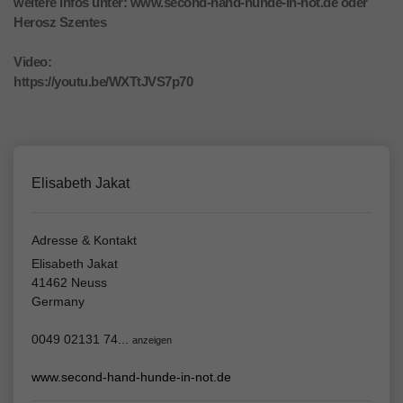
weitere Infos unter: www.second-hand-hunde-in-not.de oder
Herosz Szentes
Video:
https://youtu.be/WXTtJVS7p70
Elisabeth Jakat
Adresse & Kontakt
Elisabeth Jakat
41462 Neuss
Germany
0049 02131 74...
anzeigen
www.second-hand-hunde-in-not.de