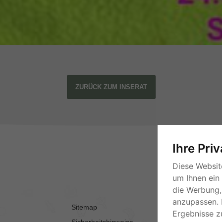
ZURÜCK ZUM INSERAT
Ihre Pri
Diese Websit
um Ihnen ein
die Werbung, 
anzupassen. 
Sitemap
AGB
Ergebnisse z
Sicherheitshinweise
Kontakt