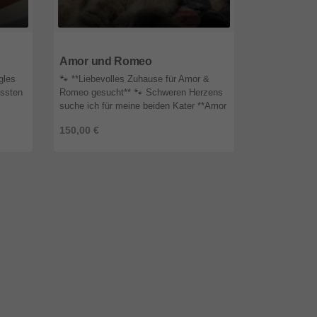
60529
Hessen
53913
Nordr
Amor und Romeo
vom Sonn
gles
🐾 **Liebevolles Zuhause für Amor &
Wir sind eine
ussten
Romeo gesucht** 🐾 Schweren Herzens
zwischen Köl
suche ich für meine beiden Kater **Amor
zeitweise wu
 Der
und Romeo** ein neues Zuhause. Die
abzugeben. I
150,00 €
auf Anfrage
n ...
beiden sind **9 Jahre alt**, Brüde ...
Farben und Gl
torb ...