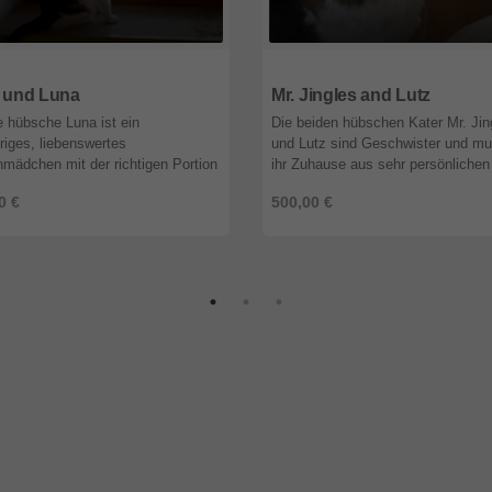
7
Bayern
91207
Bayern
y und Luna
Mr. Jingles and Lutz
 hübsche Luna ist ein
Die beiden hübschen Kater Mr. Jin
riges, liebenswertes
und Lutz sind Geschwister und m
mädchen mit der richtigen Portion
ihr Zuhause aus sehr persönlichen
tbewusstsein. Ohne Scheu und
Gründen der Besitzerin verlassen.
0 €
500,00 €
menschenbezogen zeigt sie
Abschiedsschmerz von ihren „Bube
iziert an alle ...