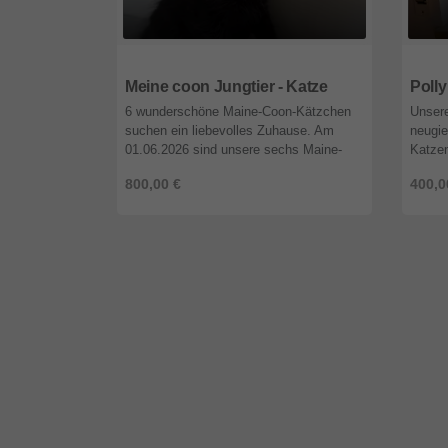
65205
Hessen
9120
Meine coon Jungtier - Katze
Poll
6 wunderschöne Maine-Coon-Kätzchen
Unsere
suchen ein liebevolles Zuhause. Am
neugie
01.06.2026 sind unsere sechs Maine-
Katzen
Coon-Kätzchen geboren. Es suchen ein
Selbs
800,00 €
400,0
neues Zuhause: 🖤 2 schwarze Kater 🩶
sehr 
2 S ...
unkompl