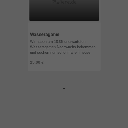
58644
Nordrhein-Westfalen
Wasseragame
Wir haben am 10.08 unerwarteten
Wasseragamen Nachwuchs bekommen
und suchen nun schonmal ein neues
Artgerechtes Zuhause für die Süßen.
25,00 €
Natürlich lässt sich das Geschlecht
noch nicht ...