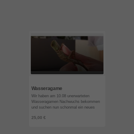
58644
Nordrhein-Westfalen
Wasseragame
Wir haben am 10.08 unerwarteten
Wasseragamen Nachwuchs bekommen
und suchen nun schonmal ein neues
Artgerechtes Zuhause für die Süßen.
25,00 €
Natürlich lässt sich das Geschlecht
noch nicht ...