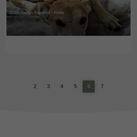
Coin, Galgo Espanol - Rüde
Previous
Next
2
3
4
5
6
7