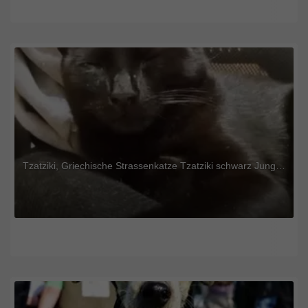
Tzatziki, Griechische Strassenkatze Tzatziki schwarz Jungtier - Kater