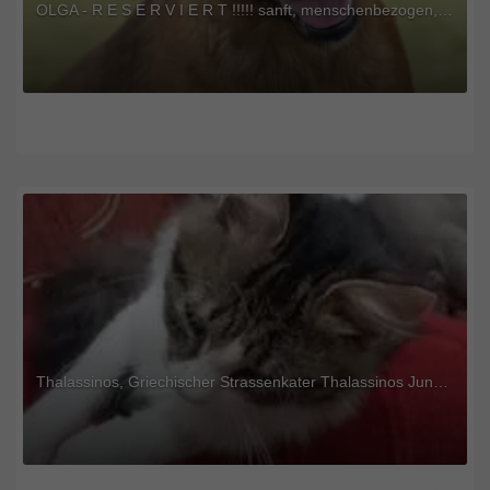
OLGA - R E S E R V I E R T !!!!! sanft, menschenbezogen, verschmust, verspielt, bewegungsfreudig, Mischling (Video-Link vorhanden) - Hündin
Thalassinos, Griechischer Strassenkater Thalassinos Jungtier - Kater