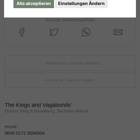
Alle akzeptieren
Einstellungen Ändern
Anzeige weiterempfehlen
Hinweise für sicheres Handeln
Inserat an Tiere.de melden
The Kings and Vagabonds'
Grüner Weg 6 Havelberg, Sachsen-Anhalt
PHONE
0049 0172 9596804