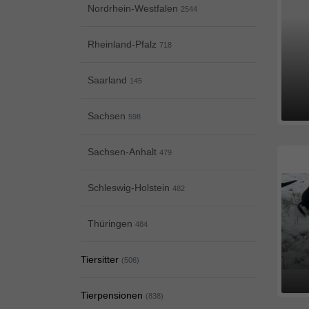
Nordrhein-Westfalen
2544
Rheinland-Pfalz
718
Saarland
145
Sachsen
598
Sachsen-Anhalt
479
Schleswig-Holstein
482
Thüringen
484
Tiersitter
(506)
Tierpensionen
(838)