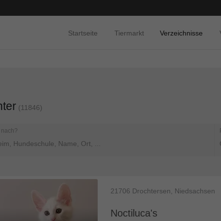
Startseite
Tiermarkt
Verzeichnisse
ter
(11846)
 nach?
21706
Drochtersen, Niedsachsen
Noctiluca's