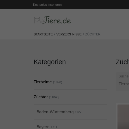
Kostenlos inserieren
STARTSEITE
VERZEICHNISSE
ZÜCHTER
Kategorien
Züch
Suche
Tierheime
(1028)
Züchter
(11848)
Baden-Württemberg
1127
Bayern
1711