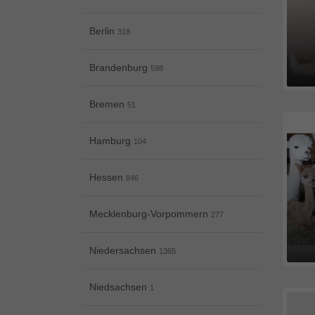
Berlin
318
Brandenburg
598
Bremen
51
Hamburg
104
Hessen
846
Mecklenburg-Vorpommern
277
Niedersachsen
1365
Niedsachsen
1