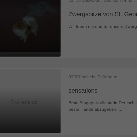
29410
Salzwedel, Sachsen-Anhalt
Zwergspitze von St. Geo
Wir leben mit und für unsere Zwerg
...
07907
schleiz, Thüringen
sensations
Erste Singapurazüchterin Deutschla
beste Hände abzugeben. ...