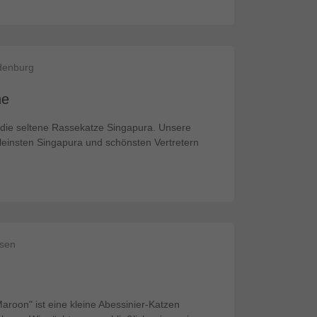
ndenburg
he
die seltene Rassekatze Singapura. Unsere
leinsten Singapura und schönsten Vertretern
hsen
Maroon" ist eine kleine Abessinier-Katzen