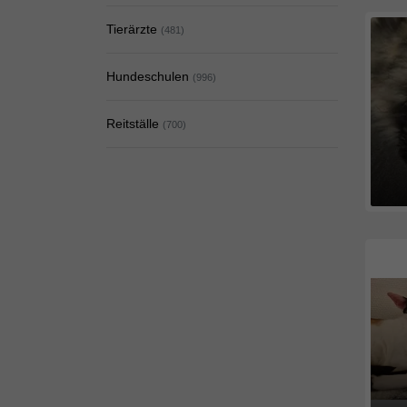
Tierärzte
(481)
Hundeschulen
(996)
Reitställe
(700)