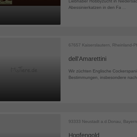
Liebhaber Hobbyzucht in Niedersach
Abessinierkatzen in den Fa ...
67657
Kaiserslautern, Rheinland-Pf
dell'Amarettini
Wir züchten Englische Cockerspani
Bestimmungen, insbesondere nach §
93333
Neustadt a.d.Donau, Bayern
Hopfengold