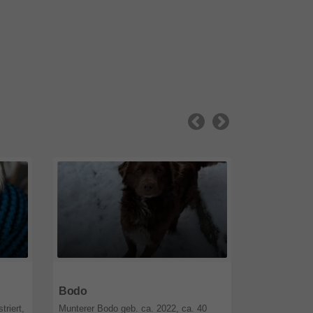
12589
Berlin
12589
Berli
Bodo
Jimmy
triert,
Munterer Bodo geb. ca. 2022, ca. 40
Jimmy befind