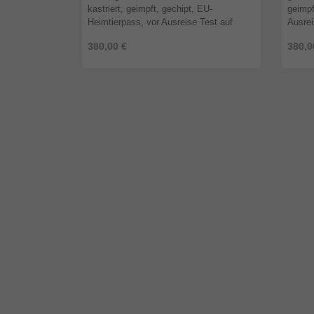
kastriert, geimpft, gechipt, EU-
geimpf
Heimtierpass, vor Ausreise Test auf
Ausrei
Babesiose, Borreliose, Ehrlichiose,
Ehrlic
380,00 €
380,0
Anaplasmose, Dirofilarien und
und Le
Leishmanio ...