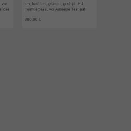
, vor
cm, kastriert, geimpft, gechipt, EU-
Unkostenbeitr
eliose,
Heimtierpass, vor Ausreise Test auf
Euro geb. ca
rien
Babesiose, Borreliose, Ehrlichiose,
kastriert, gei
380,00 €
380,00 €
Anaplasmose, Dirofilarien und Leishm ...
Heimtierpass,
...