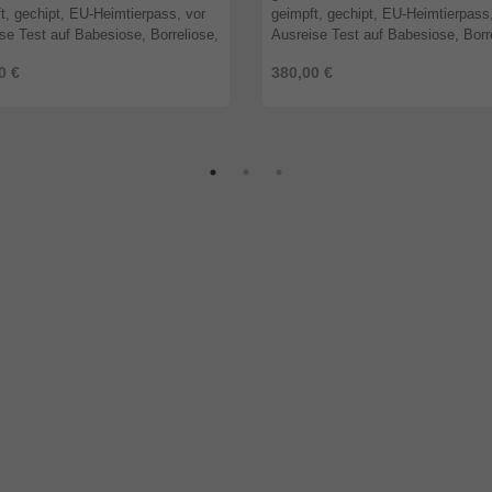
t, gechipt, EU-Heimtierpass, vor
geimpft, gechipt, EU-Heimtierpass
se Test auf Babesiose, Borreliose,
Ausreise Test auf Babesiose, Borr
hiose, Anaplasmose, Dirofilarien
Ehrlichiose, Anaplasmose, Dirofila
0 €
380,00 €
ishmaniose Der au ...
und Leishmaniose Ole ...