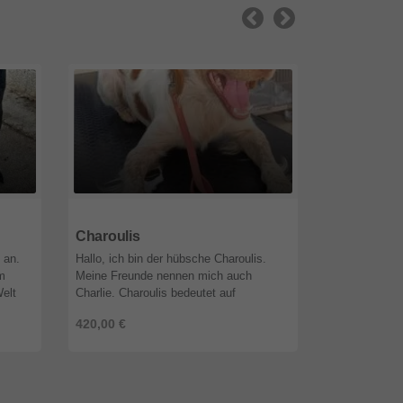
51519
Nordrhein-Westfalen
51519
Nordr
Charoulis
Mia
 an.
Hallo, ich bin der hübsche Charoulis.
Wir sind dan
im
Meine Freunde nennen mich auch
der ein Herz f
Welt
Charlie. Charoulis bedeutet auf
geratene Tier
griechisch "glücklicher Junge". Dabei hat
sondern hande
420,00 €
420,00 €
..
mein Leben alles andere als glücklich ...
sein, dass ein