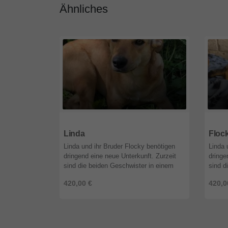
Ähnliches
51519
Nordrhein-Westfalen
5151
Linda
Floc
Linda und ihr Bruder Flocky benötigen
Linda 
dringend eine neue Unterkunft. Zurzeit
dringe
sind die beiden Geschwister in einem
sind d
alten, verlassenen Haus untergebracht.
alten,
420,00 €
420,0
Dort müssen sie aber weg, da ...
Dort m