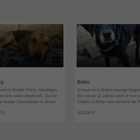
9
Nordrhein-Westfalen
51519
Nordrhein-Westfalen
ky
Bobo
und ihr Bruder Flocky benötigen
Schaut euch Bobos traurige Augen
nd eine neue Unterkunft. Zurzeit
Mit seinen 11 Jahren sitzt er nun 
ie beiden Geschwister in einem
Shelter in Athen und versteht die 
 verlassenen Haus untergebracht.
nicht mehr. Bobo hatte immer eine
0 €
420,00 €
üssen sie aber weg, da ...
Familie. Seit er ein Welpe war. Un .