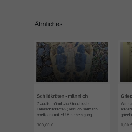
Ähnliches
65207
Hessen
8655
Schildkröten - männlich
2 adulte männliche Griechische
Wir su
Landschildkröten (Testudo hermanni
artger
boettgeri) mit EU-Bescheinigung
griech
abzugeben Wir geben wegen Umzug
sind g
300,00 €
0,00 
unsere beiden Griechischen
verant
Landschildkröten (Testu ...
wichtig