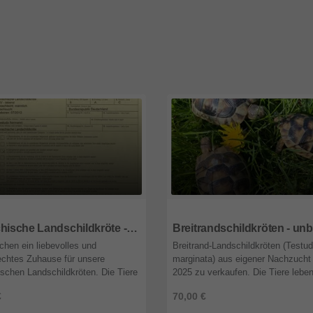
8
Bayern
08315
Sachsen
Griechische Landschildkröte - männlich
chen ein liebevolles und
Breitrand-Landschildkröten (Testu
echtes Zuhause für unsere
marginata) aus eigener Nachzucht
ischen Landschildkröten. Die Tiere
2025 zu verkaufen. Die Tiere lebe
esund, munter und werden
April bis Oktober im Freiland und s
€
70,00 €
wortungsvoll gehalten. Uns ist
Winterruhe gewöhnt. Sie wohnen ..
, ...