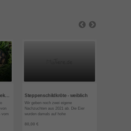
96450
Bayern
87527
Baye
Breitrandschildkröten - unbekannt
Steppenschildkröte - weiblich
do
Wir geben noch zwei eigene
Aufgrund ein
 von
Nachzuchten aus 2021 ab. Die Eier
gebe ich mei
n vom
wurden damals auf hohe
Breitrandsch
ind
Weibchenwahrscheinlichkeit bebrütet.
Jahr 2010 in
80,00 €
150,00 €
.
Bei beiden Tieren handelt es sich
ab. Beide Tie
offensichtlich letztlich a ...