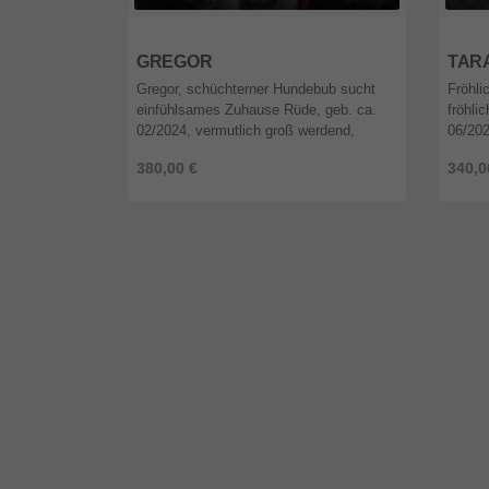
12589
Berlin
1258
GREGOR
TAR
Gregor, schüchterner Hundebub sucht
Fröhli
einfühlsames Zuhause Rüde, geb. ca.
fröhli
02/2024, vermutlich groß werdend,
06/202
kastriert, geimpft, gechipt, EU-
geimpf
380,00 €
340,0
Heimtierpass, vor Ausreise Test auf
Test a
Babesi ...