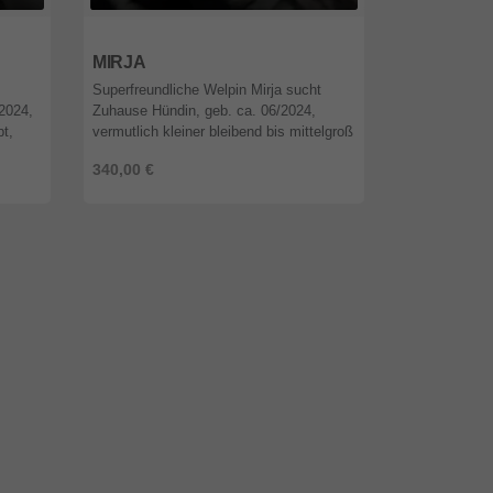
12589
Berlin
12589
Berli
MIRJA
MILAN
Superfreundliche Welpin Mirja sucht
Welpenbub Mi
/2024,
Zuhause Hündin, geb. ca. 06/2024,
Rüde, geb. ca
pt,
vermutlich kleiner bleibend bis mittelgroß
mittelgroß bi
t auf
werdend, geimpft, entwurmt, gechipt, vor
entwurmt, gec
340,00 €
340,00 €
Ausreise Test auf Babesios ...
Babesiose, Bor