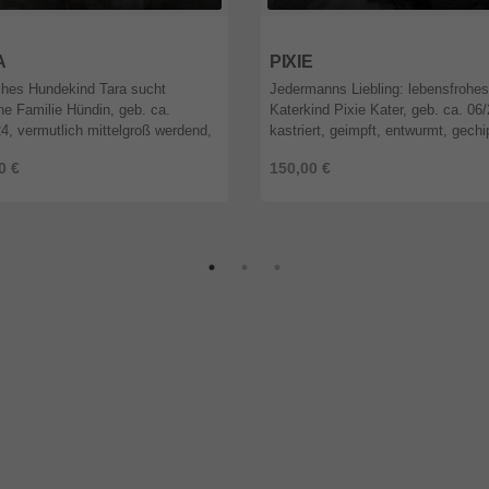
9
Berlin
12589
Berlin
A
PIXIE
ches Hundekind Tara sucht
Jedermanns Liebling: lebensfrohes
che Familie Hündin, geb. ca.
Katerkind Pixie Kater, geb. ca. 06
4, vermutlich mittelgroß werdend,
kastriert, geimpft, entwurmt, gechi
t, entwurmt, gechipt, vor Ausreise
EU-Heimtierpass, vor Ausreise Tes
0 €
150,00 €
uf Babesiose, Borreliose, ...
FIV und FeLV Katerchen Pix ...