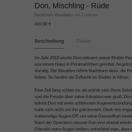
Don, Mischling - Rüde
Nordrhein-Westfalen
vor 2 Jahren
420,00 €
Beschreibung
Details
Im Jahr 2018 wurde Don mitsamt seiner Mutter Pao
aus einem Haus in Perama/Athen gerettet. Angetr
durstig. Die Situation rührte Nachbarn dazu, die Po
leitete. So fanden sie Zuflucht im Shelter in Athen.
Eine Zeit lang schien es, als würde sich Dons Schi
und die Freude über seine Adoption war groß. Doc
kehrte Don mit einer schlimmen Augenentzündung (
hatte sich nicht um ihn gekümmert. Dank des engag
notwendige Augen-OP, um seine Gesundheit wiede
Nach der Operation musste Don erst einmal wiede
Obwohl seine Augen heilten, entschied man, dass