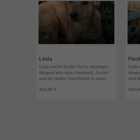
51519
Nordrhein-Westfalen
5151
Linda
Floc
Linda und ihr Bruder Flocky benötigen
Linda 
dringend eine neue Unterkunft. Zurzeit
dringe
sind die beiden Geschwister in einem
sind d
alten, verlassenen Haus untergebracht.
alten,
420,00 €
420,0
Dort müssen sie aber weg, da ...
Dort m