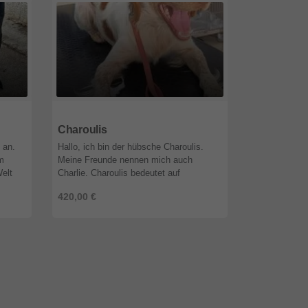
51519
Nordrhein-Westfalen
51519
Nordr
Charoulis
Mia
 an.
Hallo, ich bin der hübsche Charoulis.
Wir sind dan
im
Meine Freunde nennen mich auch
der ein Herz f
Welt
Charlie. Charoulis bedeutet auf
geratene Tier
griechisch "glücklicher Junge". Dabei hat
sondern hande
420,00 €
420,00 €
..
mein Leben alles andere als glücklich ...
sein, dass ein