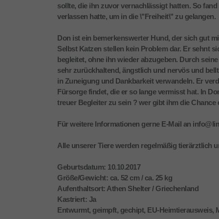
sollte, die ihn zuvor vernachlässigt hatten. So fand
verlassen hatte, um in die \"Freiheit\" zu gelangen.
Don ist ein bemerkenswerter Hund, der sich gut m
Selbst Katzen stellen kein Problem dar. Er sehnt si
begleitet, ohne ihn wieder abzugeben. Durch sein
sehr zurückhaltend, ängstlich und nervös und bell
in Zuneigung und Dankbarkeit verwandeln. Er verdie
Fürsorge findet, die er so lange vermisst hat. In D
treuer Begleiter zu sein ? wer gibt ihm die Chance 
Für weitere Informationen gerne E-Mail an info@l
Alle unserer Tiere werden regelmäßig tierärztlich 
Geburtsdatum: 10.10.2017
Größe/Gewicht: ca. 52 cm / ca. 25 kg
Aufenthaltsort: Athen Shelter / Griechenland
Kastriert: Ja
Entwurmt, geimpft, gechipt, EU-Heimtierausweis, 