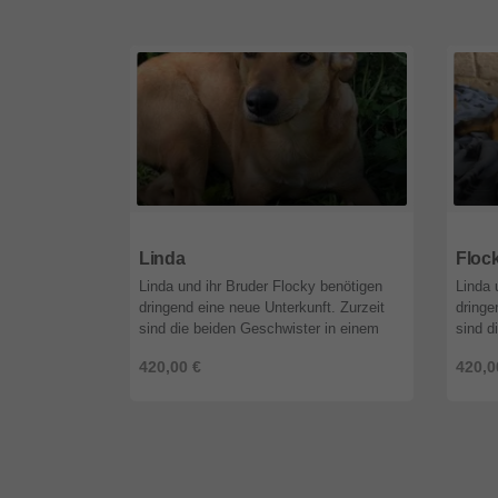
51519
Nordrhein-Westfalen
5151
Linda
Floc
Linda und ihr Bruder Flocky benötigen
Linda 
dringend eine neue Unterkunft. Zurzeit
dringe
sind die beiden Geschwister in einem
sind d
alten, verlassenen Haus untergebracht.
alten,
420,00 €
420,0
Dort müssen sie aber weg, da ...
Dort m