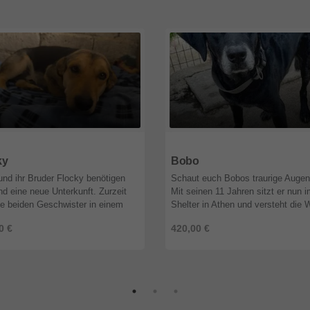
9
Nordrhein-Westfalen
51519
Nordrhein-Westfalen
ky
Bobo
und ihr Bruder Flocky benötigen
Schaut euch Bobos traurige Augen
nd eine neue Unterkunft. Zurzeit
Mit seinen 11 Jahren sitzt er nun 
ie beiden Geschwister in einem
Shelter in Athen und versteht die 
 verlassenen Haus untergebracht.
nicht mehr. Bobo hatte immer eine
0 €
420,00 €
üssen sie aber weg, da ...
Familie. Seit er ein Welpe war. Un .