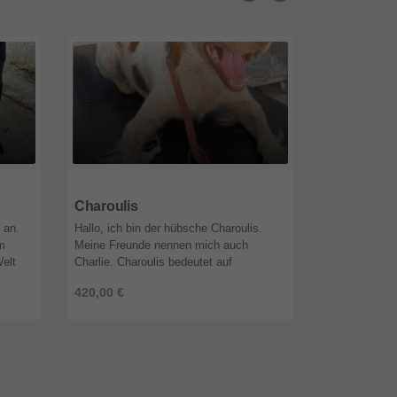
51519
Nordrhein-Westfalen
51519
Nordr
Charoulis
Mia
 an.
Hallo, ich bin der hübsche Charoulis.
Wir sind dan
im
Meine Freunde nennen mich auch
der ein Herz f
Welt
Charlie. Charoulis bedeutet auf
geratene Tier
griechisch "glücklicher Junge". Dabei hat
sondern hande
420,00 €
420,00 €
..
mein Leben alles andere als glücklich ...
sein, dass ein