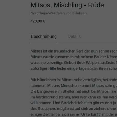
Mitsos, Mischling - Rüde
Nordrhein-Westfalen
vor 2 Jahren
420,00 €
Beschreibung
Details
Mitsos ist ein freundlicher Kerl, der nun schon rech
Mitsos wurde zusammen mit seinem Bruder Kitsos 
was eine vorzeitige Geburt ihrer Welpen auslöste. 
sofortiger Hilfe leider einige Tage später ihren sc
Mit Hündinnen ist Mitsos sehr verträglich, bei an
stimmen. Mit uns Menschen kommt Mitsos sehr gu
Die Langeweile im Shelter hat auch bei Mitsos ih
im Vordergrund stehen, aber wer kann es ihm verde
willkommen. Und Streicheleinheiten gibt es dort ja 
des Besuchers möglichst auf sich zu ziehen, ohne a
einiger Zeit teilt er sich seine "Unterkunft" mit de