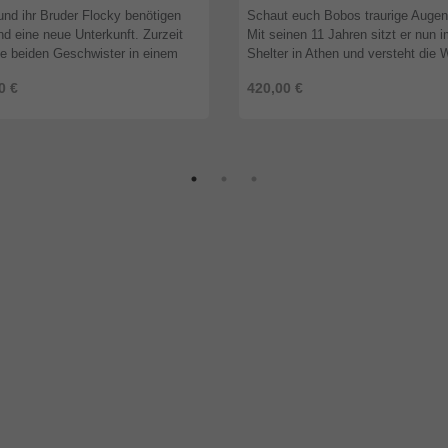
und ihr Bruder Flocky benötigen
Schaut euch Bobos traurige Augen
nd eine neue Unterkunft. Zurzeit
Mit seinen 11 Jahren sitzt er nun 
ie beiden Geschwister in einem
Shelter in Athen und versteht die 
 verlassenen Haus untergebracht.
nicht mehr. Bobo hatte immer eine
0 €
420,00 €
üssen sie aber weg, da ...
Familie. Seit er ein Welpe war. Un .