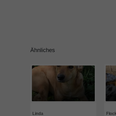
Ähnliches
51519
Nordrhein-Westfalen
5151
Linda
Floc