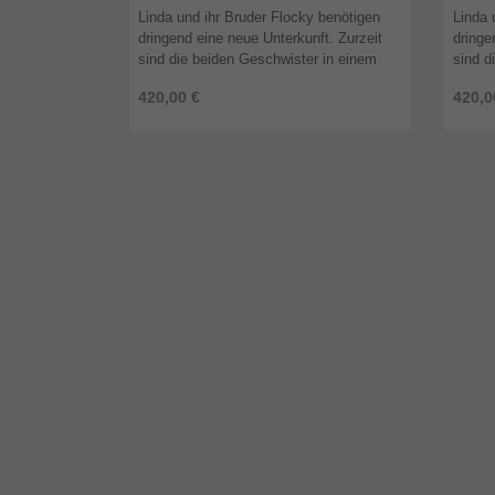
Linda und ihr Bruder Flocky benötigen
Linda 
dringend eine neue Unterkunft. Zurzeit
dringe
sind die beiden Geschwister in einem
sind d
alten, verlassenen Haus untergebracht.
alten,
420,00 €
420,0
Dort müssen sie aber weg, da ...
Dort m