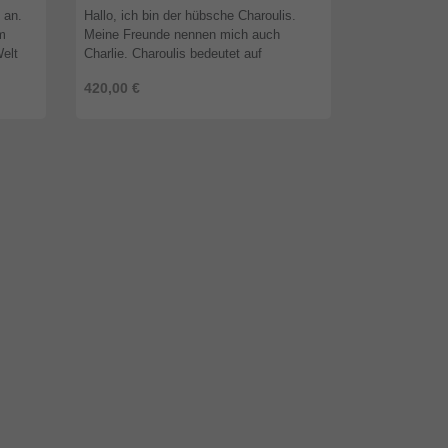
 an.
Hallo, ich bin der hübsche Charoulis.
Wir sind dan
im
Meine Freunde nennen mich auch
der ein Herz f
Welt
Charlie. Charoulis bedeutet auf
geratene Tier
griechisch "glücklicher Junge". Dabei hat
sondern hande
420,00 €
420,00 €
..
mein Leben alles andere als glücklich ...
sein, dass ein