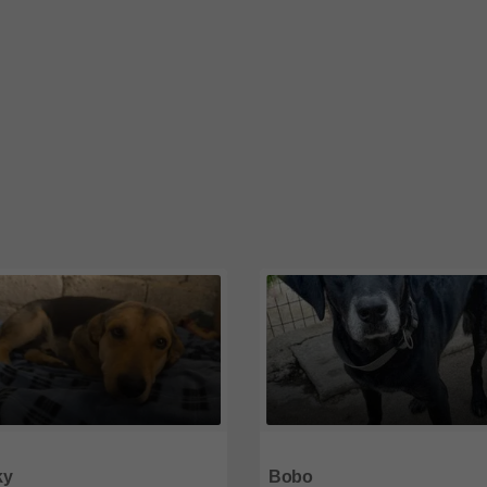
9
Nordrhein-Westfalen
51519
Nordrhein-Westfalen
ky
Bobo