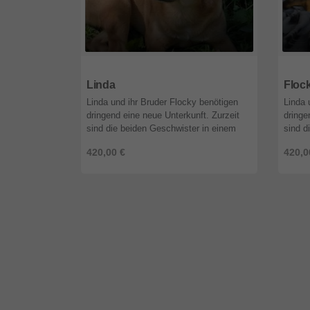
51519
Nordrhein-Westfalen
5151
Linda
Floc
Linda und ihr Bruder Flocky benötigen
Linda 
dringend eine neue Unterkunft. Zurzeit
dringe
sind die beiden Geschwister in einem
sind d
alten, verlassenen Haus untergebracht.
alten,
420,00 €
420,0
Dort müssen sie aber weg, da ...
Dort m