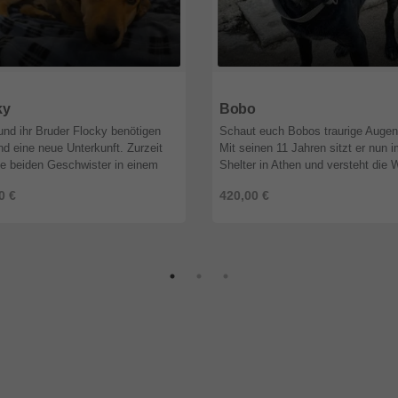
9
Nordrhein-Westfalen
51519
Nordrhein-Westfalen
ky
Bobo
und ihr Bruder Flocky benötigen
Schaut euch Bobos traurige Augen
nd eine neue Unterkunft. Zurzeit
Mit seinen 11 Jahren sitzt er nun 
ie beiden Geschwister in einem
Shelter in Athen und versteht die 
 verlassenen Haus untergebracht.
nicht mehr. Bobo hatte immer eine
0 €
420,00 €
üssen sie aber weg, da ...
Familie. Seit er ein Welpe war. Un .