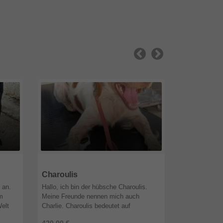
51519
Nordrhein-Westfalen
51519
Nordr
Charoulis
Mia
 an.
Hallo, ich bin der hübsche Charoulis.
Wir sind dan
im
Meine Freunde nennen mich auch
der ein Herz f
Welt
Charlie. Charoulis bedeutet auf
geratene Tier
griechisch "glücklicher Junge". Dabei hat
sondern hande