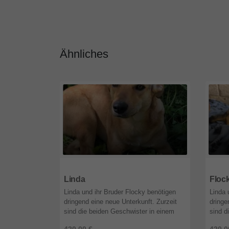
Ähnliches
51519
Nordrhein-Westfalen
5151
Linda
Floc
Linda und ihr Bruder Flocky benötigen
Linda 
dringend eine neue Unterkunft. Zurzeit
dringe
sind die beiden Geschwister in einem
sind d
alten, verlassenen Haus untergebracht.
alten,