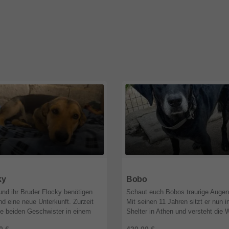
9
Nordrhein-Westfalen
51519
Nordrhein-Westfalen
ky
Bobo
und ihr Bruder Flocky benötigen
Schaut euch Bobos traurige Augen
nd eine neue Unterkunft. Zurzeit
Mit seinen 11 Jahren sitzt er nun 
ie beiden Geschwister in einem
Shelter in Athen und versteht die 
 verlassenen Haus untergebracht.
nicht mehr. Bobo hatte immer eine