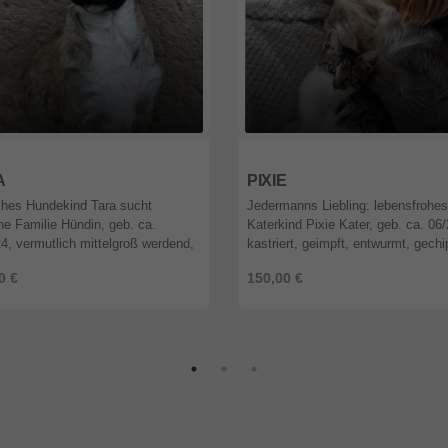
9
Berlin
12589
Berlin
A
PIXIE
ches Hundekind Tara sucht
Jedermanns Liebling: lebensfrohes
che Familie Hündin, geb. ca.
Katerkind Pixie Kater, geb. ca. 06
4, vermutlich mittelgroß werdend,
kastriert, geimpft, entwurmt, gechi
t, entwurmt, gechipt, vor Ausreise
EU-Heimtierpass, vor Ausreise Tes
0 €
150,00 €
uf Babesiose, Borreliose, ...
FIV und FeLV Katerchen Pix ...