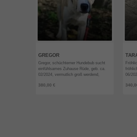
12589
Berlin
1258
GREGOR
TAR
Gregor, schüchterner Hundebub sucht
Fröhli
einfühlsames Zuhause Rüde, geb. ca.
fröhli
02/2024, vermutlich groß werdend,
06/202
kastriert, geimpft, gechipt, EU-
geimpf
380,00 €
340,0
Heimtierpass, vor Ausreise Test auf
Test a
Babesi ...