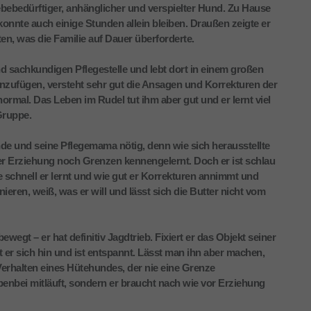
bebedürftiger, anhänglicher und verspielter Hund. Zu Hause
konnte auch einige Stunden allein bleiben. Draußen zeigte er
, was die Familie auf Dauer überforderte.
d sachkundigen Pflegestelle und lebt dort in einem großen
einzufügen, versteht sehr gut die Ansagen und Korrekturen der
mal. Das Leben im Rudel tut ihm aber gut und er lernt viel
Gruppe.
de und seine Pflegemama nötig, denn wie sich herausstellte
r Erziehung noch Grenzen kennengelernt. Doch er ist schlau
ie schnell er lernt und wie gut er Korrekturen annimmt und
eren, weiß, was er will und lässt sich die Butter nicht vom
ewegt – er hat definitiv Jagdtrieb. Fixiert er das Objekt seiner
t er sich hin und ist entspannt. Lässt man ihn aber machen,
 Verhalten eines Hütehundes, der nie eine Grenze
ebenbei mitläuft, sondern er braucht nach wie vor Erziehung