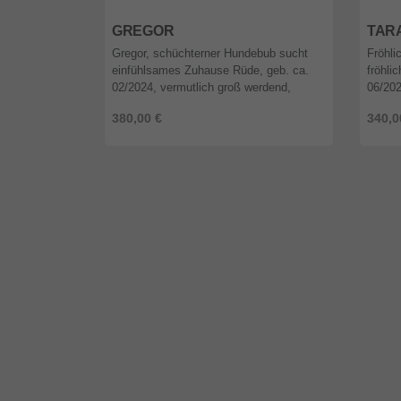
12589
Berlin
1258
GREGOR
TAR
Gregor, schüchterner Hundebub sucht
Fröhli
einfühlsames Zuhause Rüde, geb. ca.
fröhli
02/2024, vermutlich groß werdend,
06/202
kastriert, geimpft, gechipt, EU-
geimpf
380,00 €
340,0
Heimtierpass, vor Ausreise Test auf
Test a
Babesi ...