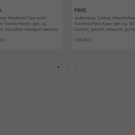
9
Berlin
12589
Berlin
A
PIXIE
ches Hundekind Tara sucht
Jedermanns Liebling: lebensfrohes
che Familie Hündin, geb. ca.
Katerkind Pixie Kater, geb. ca. 06
4, vermutlich mittelgroß werdend,
kastriert, geimpft, entwurmt, gechi
t, entwurmt, gechipt, vor Ausreise
EU-Heimtierpass, vor Ausreise Tes
0 €
150,00 €
uf Babesiose, Borreliose, ...
FIV und FeLV Katerchen Pix ...