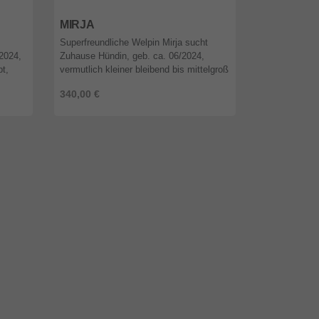
12589
Berlin
12589
Berli
MIRJA
MILAN
Superfreundliche Welpin Mirja sucht
Welpenbub Mi
/2024,
Zuhause Hündin, geb. ca. 06/2024,
Rüde, geb. ca
pt,
vermutlich kleiner bleibend bis mittelgroß
mittelgroß bi
t auf
werdend, geimpft, entwurmt, gechipt, vor
entwurmt, gec
340,00 €
340,00 €
Ausreise Test auf Babesios ...
Babesiose, Bor