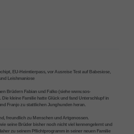
 gechipt, EU-Heimtierpass, vor Ausreise Test auf Babesiose,
n und Leishmaniose
en Brüdern Fabian und Falko (siehe www.sos-
Die kleine Familie hatte Glück und fand Unterschlupf in
und Franjo zu stattlichen Junghunden heran.
und, freundlich zu Menschen und Artgenossen.
 wie seine Brüder bisher noch nicht viel kennengelernt und
daher zu seinem Pflichtprogramm in seiner neuen Familie