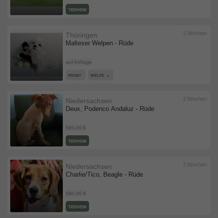
TIERHEIM
2 Wochen
Thüringen
Malteser Welpen - Rüde
auf Anfrage
PRIVAT
WELPE
2 Wochen
Niedersachsen
Deux, Podenco Andaluz - Rüde
580,00 €
TIERHEIM
2 Wochen
Niedersachsen
Charlie/Tico, Beagle - Rüde
580,00 €
TIERHEIM