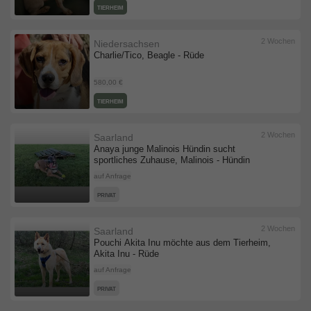
TIERHEIM
2 Wochen
Niedersachsen
Charlie/Tico, Beagle - Rüde
580,00 €
TIERHEIM
2 Wochen
Saarland
Anaya junge Malinois Hündin sucht
sportliches Zuhause, Malinois - Hündin
auf Anfrage
PRIVAT
2 Wochen
Saarland
Pouchi Akita Inu möchte aus dem Tierheim,
Akita Inu - Rüde
auf Anfrage
PRIVAT