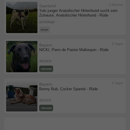
2 Wochen
Saarland
Yuki junger Anatolischer Hirtenhund sucht sein
Zuhause, Anatolischer Hirtenhund - Rüde
auf Anfrage
PRIVAT
5 Tagen
Bayern
NICKI, Perro de Pastor Mallorquin - Rüde
300,00 €
TIERHEIM
5 Tagen
Bayern
Benny Bub, Cocker Spaniel - Rüde
350,00 €
TIERHEIM