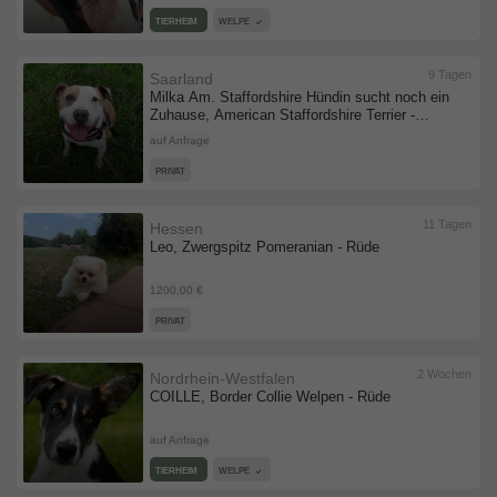
TIERHEIM
WELPE
9 Tagen
Saarland
Milka Am. Staffordshire Hündin sucht noch ein
Zuhause, American Staffordshire Terrier -
Hündin
auf Anfrage
PRIVAT
11 Tagen
Hessen
Leo, Zwergspitz Pomeranian - Rüde
1200,00 €
PRIVAT
2 Wochen
Nordrhein-Westfalen
COILLE, Border Collie Welpen - Rüde
auf Anfrage
TIERHEIM
WELPE