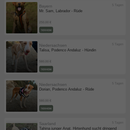
5 Tagen
Bayern
Mr. Sam, Labrador - Rüde
250,00 €
TIERHEIM
5 Tagen
Niedersachsen
Talisa, Podenco Andaluz - Hündin
580,00 €
TIERHEIM
5 Tagen
Niedersachsen
Dorian, Podenco Andaluz - Rüde
580,00 €
TIERHEIM
5 Tagen
Saarland
Tahina junger Anat. Hirtenhund sucht dringend