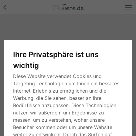
Ihre Privatsphäre ist uns
Rassehunde
wichtig
Suche
Diese Website verwendet Cookies und
Targeting Technologien um Ihnen ein besseres
2 Wochen
Nordrhein-Westfalen
Internet-Erlebnis zu ermöglichen und die
COILLE, Border Collie Welpen - Rüde
Werbung, die Sie sehen, besser an Ihre
auf Anfrage
Bedürfnisse anzupassen. Diese Technologien
nutzen wir außerdem um Ergebnisse zu
TIERHEIM
WELPE
messen, um zu verstehen, woher unsere
Besucher kommen oder um unsere Website
2 Wochen
Nordrhein-Westfalen
ALBA, English Setter - Hündin
weiter zu entwickeln. Durch das Surfen auf