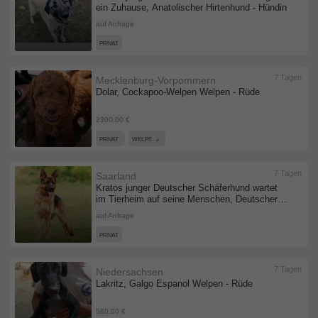
ein Zuhause, Anatolischer Hirtenhund - Hündin
auf Anfrage
PRIVAT
7 Tagen
Mecklenburg-Vorpommern
Dolar, Cockapoo-Welpen Welpen - Rüde
2300,00 €
PRIVAT
WELPE
7 Tagen
Saarland
Kratos junger Deutscher Schäferhund wartet
im Tierheim auf seine Menschen, Deutscher
Schäferhund - Rüde
auf Anfrage
PRIVAT
7 Tagen
Niedersachsen
Lakritz, Galgo Espanol Welpen - Rüde
580,00 €