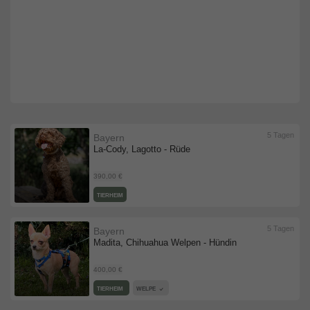
5 Tagen
Bayern
La-Cody, Lagotto - Rüde
390,00 €
TIERHEIM
5 Tagen
Bayern
Madita, Chihuahua Welpen - Hündin
400,00 €
TIERHEIM
WELPE