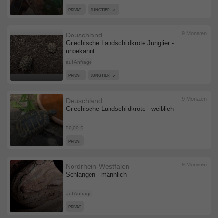
PRIVAT
JUNGTIER
9 Monaten
Deuschland
Griechische Landschildkröte Jungtier -
unbekannt
auf Anfrage
PRIVAT
JUNGTIER
9 Monaten
Deuschland
Griechische Landschildkröte - weiblich
50,00 €
PRIVAT
9 Monaten
Nordrhein-Westfalen
Schlangen - männlich
auf Anfrage
PRIVAT