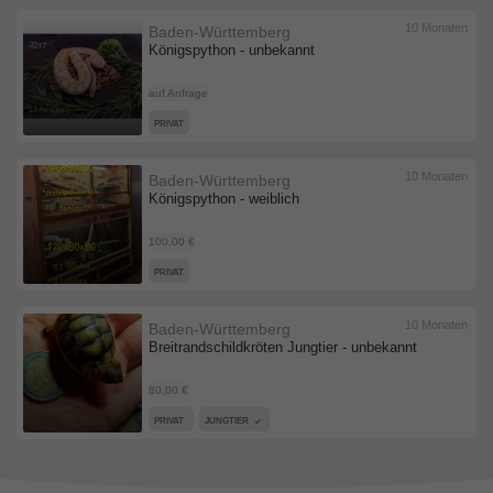
10 Monaten
Baden-Württemberg
Königspython - unbekannt
auf Anfrage
PRIVAT
10 Monaten
Baden-Württemberg
Königspython - weiblich
100,00 €
PRIVAT
10 Monaten
Baden-Württemberg
Breitrandschildkröten Jungtier - unbekannt
80,00 €
PRIVAT
JUNGTIER