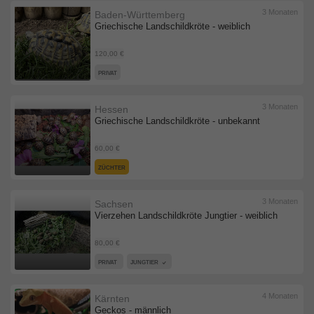
3 Monaten
Baden-Württemberg
Griechische Landschildkröte - weiblich
120,00 €
PRIVAT
3 Monaten
Hessen
Griechische Landschildkröte - unbekannt
60,00 €
ZÜCHTER
3 Monaten
Sachsen
Vierzehen Landschildkröte Jungtier - weiblich
80,00 €
PRIVAT
JUNGTIER
4 Monaten
Kärnten
Geckos - männlich