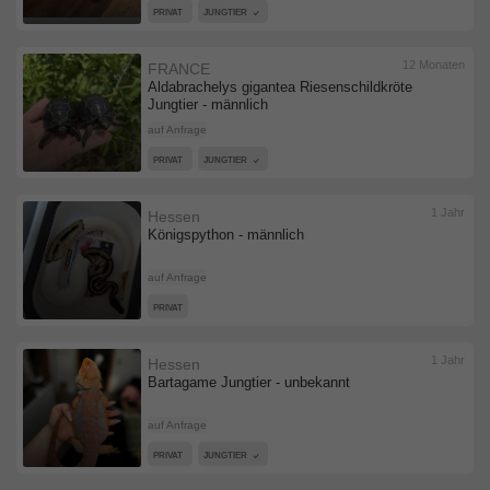
PRIVAT
JUNGTIER
12 Monaten
FRANCE
Aldabrachelys gigantea Riesenschildkröte
Jungtier - männlich
auf Anfrage
PRIVAT
JUNGTIER
1 Jahr
Hessen
Königspython - männlich
auf Anfrage
PRIVAT
1 Jahr
Hessen
Bartagame Jungtier - unbekannt
auf Anfrage
PRIVAT
JUNGTIER