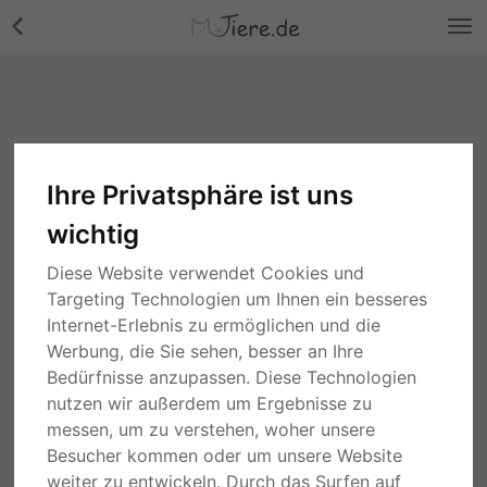
Ihre Privatsphäre ist uns
Reptilien
wichtig
Suche
Diese Website verwendet Cookies und
Targeting Technologien um Ihnen ein besseres
10 Monaten
Sachsen
Internet-Erlebnis zu ermöglichen und die
Bartagame Jungtier - unbekannt
Werbung, die Sie sehen, besser an Ihre
25,00 €
Bedürfnisse anzupassen. Diese Technologien
nutzen wir außerdem um Ergebnisse zu
PRIVAT
JUNGTIER
messen, um zu verstehen, woher unsere
Besucher kommen oder um unsere Website
11 Monaten
Bayern
Testudo hermanni hermanni Jungtier -
weiter zu entwickeln. Durch das Surfen auf