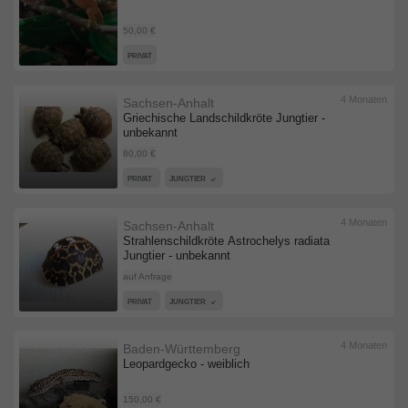
50,00 €
PRIVAT
4 Monaten
Sachsen-Anhalt
Griechische Landschildkröte Jungtier -
unbekannt
80,00 €
PRIVAT
JUNGTIER
4 Monaten
Sachsen-Anhalt
Strahlenschildkröte Astrochelys radiata
Jungtier - unbekannt
auf Anfrage
PRIVAT
JUNGTIER
4 Monaten
Baden-Württemberg
Leopardgecko - weiblich
150,00 €