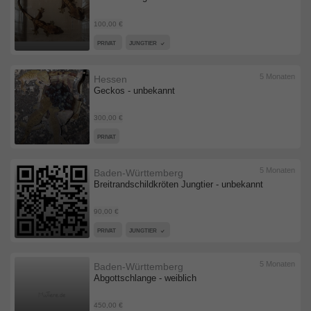
100,00 €
PRIVAT
JUNGTIER
5 Monaten
Hessen
Geckos - unbekannt
300,00 €
PRIVAT
5 Monaten
Baden-Württemberg
Breitrandschildkröten Jungtier - unbekannt
90,00 €
PRIVAT
JUNGTIER
5 Monaten
Baden-Württemberg
Abgottschlange - weiblich
450,00 €