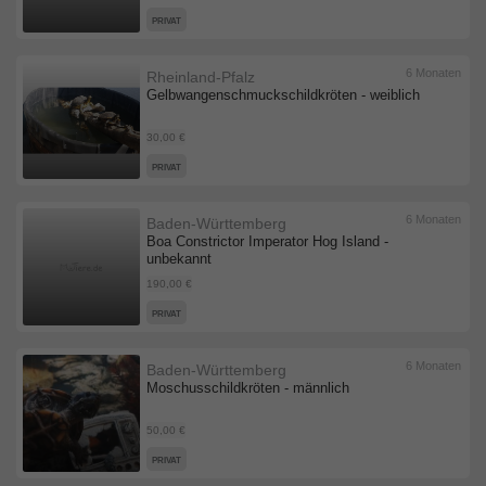
PRIVAT
6 Monaten
Rheinland-Pfalz
Gelbwangenschmuckschildkröten - weiblich
30,00 €
PRIVAT
6 Monaten
Baden-Württemberg
Boa Constrictor Imperator Hog Island -
unbekannt
190,00 €
PRIVAT
6 Monaten
Baden-Württemberg
Moschusschildkröten - männlich
50,00 €
PRIVAT