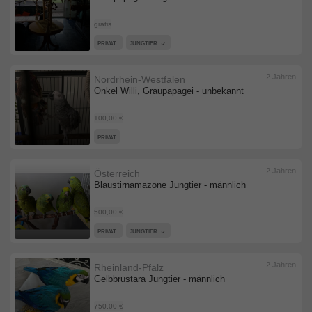
gratis
PRIVAT
JUNGTIER
2 Jahren
Nordrhein-Westfalen
Onkel Willi, Graupapagei - unbekannt
100,00 €
PRIVAT
2 Jahren
Österreich
Blaustirnamazone Jungtier - männlich
500,00 €
PRIVAT
JUNGTIER
2 Jahren
Rheinland-Pfalz
Gelbbrustara Jungtier - männlich
750,00 €