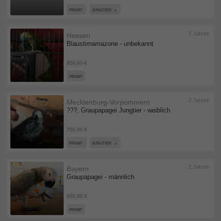
PRIVAT
JUNGTIER
2 Jahren
Hessen
Blaustirnamazone - unbekannt
850,00 €
PRIVAT
2 Jahren
Mecklenburg-Vorpommern
???, Graupapagei Jungtier - weiblich
750,00 €
PRIVAT
JUNGTIER
2 Jahren
Bayern
Graupapagei - männlich
650,00 €
PRIVAT