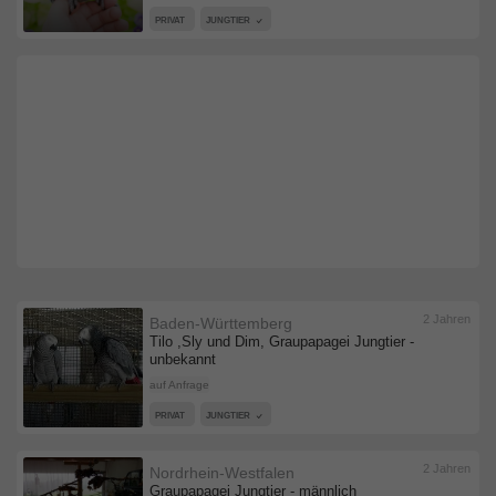
PRIVAT
JUNGTIER
2 Jahren
Baden-Württemberg
Tilo ,Sly und Dim, Graupapagei Jungtier -
unbekannt
auf Anfrage
PRIVAT
JUNGTIER
2 Jahren
Nordrhein-Westfalen
Graupapagei Jungtier - männlich