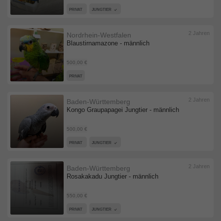
PRIVAT
JUNGTIER
2 Jahren
Nordrhein-Westfalen
Blaustirnamazone - männlich
500,00 €
PRIVAT
2 Jahren
Baden-Württemberg
Kongo Graupapagei Jungtier - männlich
500,00 €
PRIVAT
JUNGTIER
2 Jahren
Baden-Württemberg
Rosakakadu Jungtier - männlich
550,00 €
PRIVAT
JUNGTIER