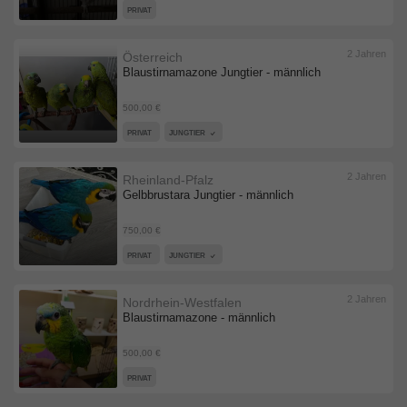
PRIVAT
2 Jahren
Österreich
Blaustirnamazone Jungtier - männlich
500,00 €
PRIVAT
JUNGTIER
2 Jahren
Rheinland-Pfalz
Gelbbrustara Jungtier - männlich
750,00 €
PRIVAT
JUNGTIER
2 Jahren
Nordrhein-Westfalen
Blaustirnamazone - männlich
500,00 €
PRIVAT