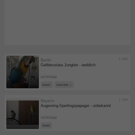
1 Jahr
Berlin
Gelbbrustara Jungtier - weiblich
auf Anfrage
PRIVAT
JUNGTIER
1 Jahr
Bayern
Augenring-Sperlingspapagei - unbekannt
auf Anfrage
PRIVAT