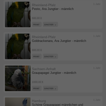
1 Jahr
Rheinland-Pfalz
Pesto, Ara Jungtier - männlich
680,00 €
PRIVAT
JUNGTIER
1 Jahr
Rheinland-Pfalz
Goldnackenara, Ara Jungtier - männlich
680,00 €
PRIVAT
JUNGTIER
1 Jahr
Sachsen-Anhalt
Graupapagei Jungtier - männlich
1000,00 €
PRIVAT
JUNGTIER
1 Jahr
Hamburg
Schöne Graupapagei männlichen und