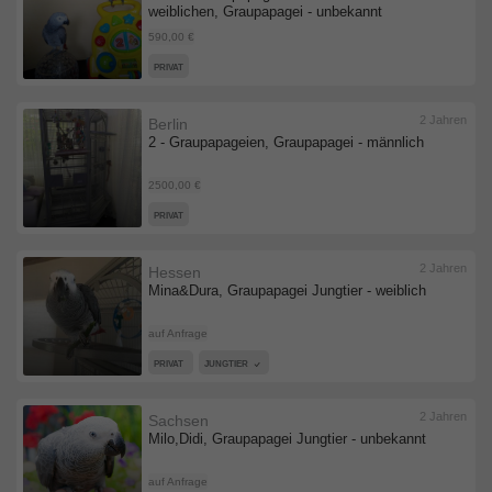
weiblichen, Graupapagei - unbekannt
590,00 €
PRIVAT
2 Jahren
Berlin
2 - Graupapageien, Graupapagei - männlich
2500,00 €
PRIVAT
2 Jahren
Hessen
Mina&Dura, Graupapagei Jungtier - weiblich
auf Anfrage
PRIVAT
JUNGTIER
2 Jahren
Sachsen
Milo,Didi, Graupapagei Jungtier - unbekannt
auf Anfrage