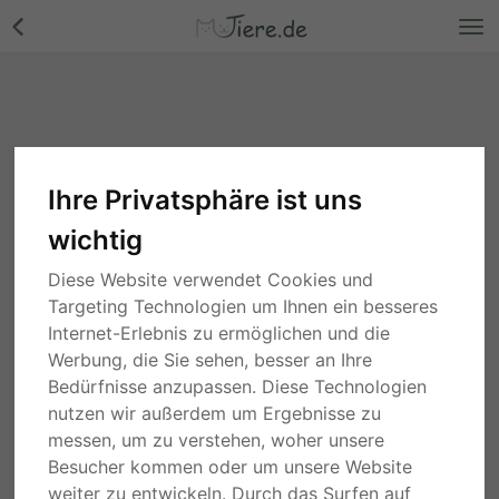
Ihre Privatsphäre ist uns
Papageien
wichtig
Suche
Diese Website verwendet Cookies und
Targeting Technologien um Ihnen ein besseres
2 Jahren
Hessen
Internet-Erlebnis zu ermöglichen und die
Mina&Dura, Graupapagei Jungtier - weiblich
Werbung, die Sie sehen, besser an Ihre
auf Anfrage
Bedürfnisse anzupassen. Diese Technologien
nutzen wir außerdem um Ergebnisse zu
PRIVAT
JUNGTIER
messen, um zu verstehen, woher unsere
Besucher kommen oder um unsere Website
2 Jahren
Sachsen
Milo,Didi, Graupapagei Jungtier - unbekannt
weiter zu entwickeln. Durch das Surfen auf