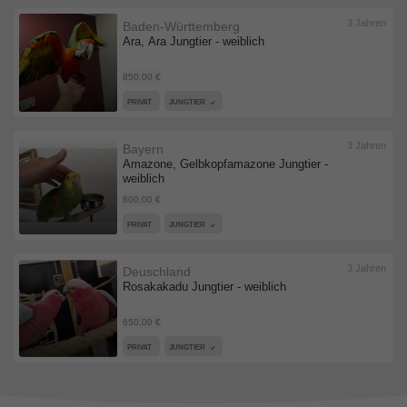
3 Jahren
Baden-Württemberg
Ara, Ara Jungtier - weiblich
850,00 €
PRIVAT
JUNGTIER
3 Jahren
Bayern
Amazone, Gelbkopfamazone Jungtier -
weiblich
600,00 €
PRIVAT
JUNGTIER
3 Jahren
Deuschland
Rosakakadu Jungtier - weiblich
650,00 €
PRIVAT
JUNGTIER