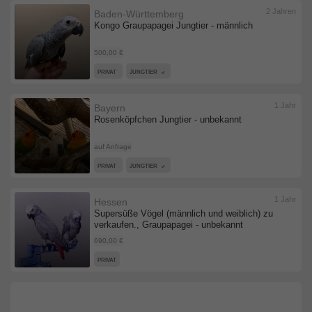
2 Jahren
Baden-Württemberg
Kongo Graupapagei Jungtier - männlich
500,00 €
PRIVAT
JUNGTIER
1 Jahr
Bayern
Rosenköpfchen Jungtier - unbekannt
auf Anfrage
PRIVAT
JUNGTIER
1 Jahr
Hessen
Supersüße Vögel (männlich und weiblich) zu
verkaufen., Graupapagei - unbekannt
690,00 €
PRIVAT