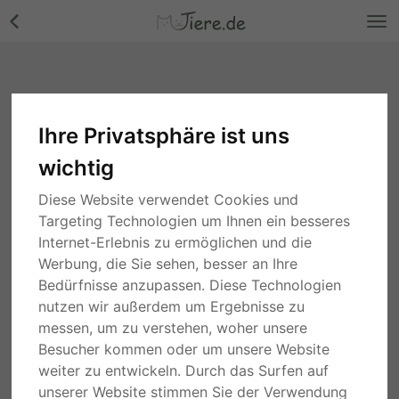
Ihre Privatsphäre ist uns
wichtig
sonstige Vögel
Diese Website verwendet Cookies und
Suche
Targeting Technologien um Ihnen ein besseres
Internet-Erlebnis zu ermöglichen und die
4 Jahren
Hessen
Werbung, die Sie sehen, besser an Ihre
Ayam Cemani, Ayam Cemani reinrassig -
unbekannt
Bedürfnisse anzupassen. Diese Technologien
12,00 €
nutzen wir außerdem um Ergebnisse zu
messen, um zu verstehen, woher unsere
PRIVAT
Besucher kommen oder um unsere Website
weiter zu entwickeln. Durch das Surfen auf
4 Jahren
Bayern
Fasan Jungtier - unbekannt
unserer Website stimmen Sie der Verwendung