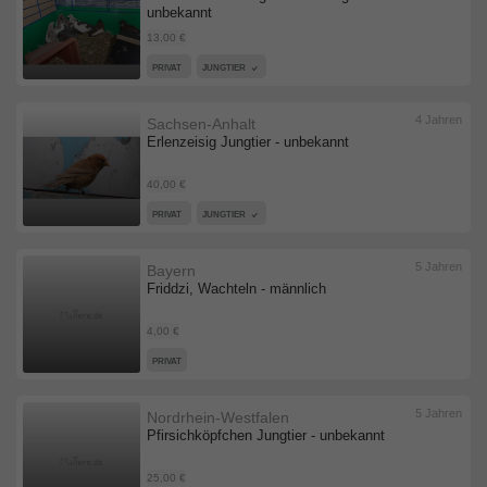
unbekannt
13,00 €
PRIVAT
JUNGTIER
4 Jahren
Sachsen-Anhalt
Erlenzeisig Jungtier - unbekannt
40,00 €
PRIVAT
JUNGTIER
5 Jahren
Bayern
Friddzi, Wachteln - männlich
4,00 €
PRIVAT
5 Jahren
Nordrhein-Westfalen
Pfirsichköpfchen Jungtier - unbekannt
25,00 €