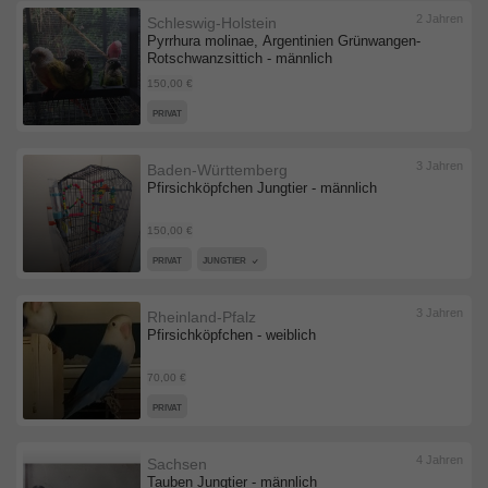
2 Jahren
Schleswig-Holstein
Pyrrhura molinae, Argentinien Grünwangen-
Rotschwanzsittich - männlich
150,00 €
PRIVAT
3 Jahren
Baden-Württemberg
Pfirsichköpfchen Jungtier - männlich
150,00 €
PRIVAT
JUNGTIER
3 Jahren
Rheinland-Pfalz
Pfirsichköpfchen - weiblich
70,00 €
PRIVAT
4 Jahren
Sachsen
Tauben Jungtier - männlich