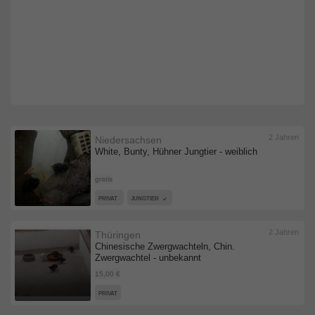
2 Jahren
Niedersachsen
White, Bunty, Hühner Jungtier - weiblich
gratis
PRIVAT
JUNGTIER
2 Jahren
Thüringen
Chinesische Zwergwachteln, Chin.
Zwergwachtel - unbekannt
15,00 €
PRIVAT