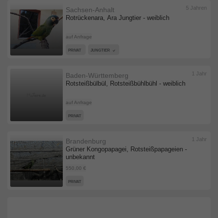
5 Jahren
Sachsen-Anhalt
Rotrückenara, Ara Jungtier - weiblich
auf Anfrage
PRIVAT
JUNGTIER
1 Jahr
Baden-Württemberg
Rotsteißbülbül, Rotsteißbühlbühl - weiblich
auf Anfrage
PRIVAT
1 Jahr
Brandenburg
Grüner Kongopapagei, Rotsteißpapageien -
unbekannt
550,00 €
PRIVAT