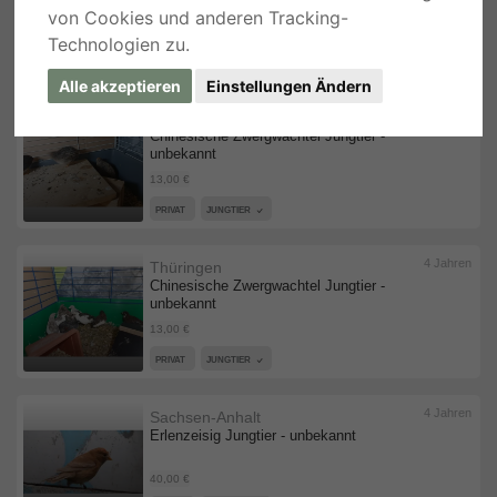
von Cookies und anderen Tracking-
2,00 €
Technologien zu.
PRIVAT
JUNGTIER
Alle akzeptieren
Einstellungen Ändern
4 Jahren
Thüringen
Chinesische Zwergwachtel Jungtier -
unbekannt
13,00 €
PRIVAT
JUNGTIER
4 Jahren
Thüringen
Chinesische Zwergwachtel Jungtier -
unbekannt
13,00 €
PRIVAT
JUNGTIER
4 Jahren
Sachsen-Anhalt
Erlenzeisig Jungtier - unbekannt
40,00 €