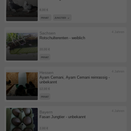
8,00 €
PRIVAT
JUNGTIER
4 Jahren
Sachsen
Rotschulterenten - weiblich
20,00 €
PRIVAT
4 Jahren
Hessen
Ayam Cemani, Ayam Cemani reinrassig -
unbekannt
12,00 €
PRIVAT
4 Jahren
Bayern
Fasan Jungtier - unbekannt
2,00 €