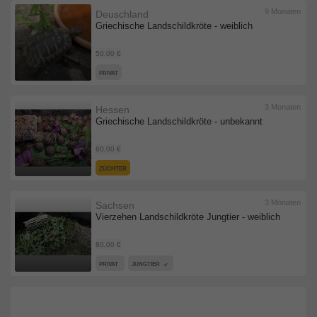
9 Monaten
Deuschland
Griechische Landschildkröte - weiblich
50,00 €
PRIVAT
3 Monaten
Hessen
Griechische Landschildkröte - unbekannt
60,00 €
ZÜCHTER
3 Monaten
Sachsen
Vierzehen Landschildkröte Jungtier - weiblich
80,00 €
PRIVAT
JUNGTIER