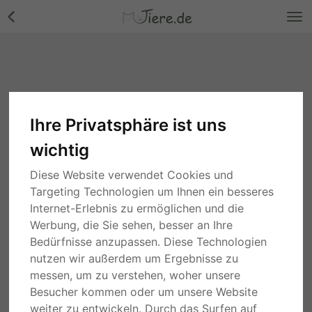
Ihre Privatsphäre ist uns
Schildkröten
wichtig
Suche
Diese Website verwendet Cookies und
Targeting Technologien um Ihnen ein besseres
3 Monaten
Hessen
Internet-Erlebnis zu ermöglichen und die
Griechische Landschildkröte - unbekannt
Werbung, die Sie sehen, besser an Ihre
60,00 €
Bedürfnisse anzupassen. Diese Technologien
nutzen wir außerdem um Ergebnisse zu
ZÜCHTER
messen, um zu verstehen, woher unsere
Besucher kommen oder um unsere Website
3 Monaten
Sachsen
Vierzehen Landschildkröte Jungtier - weiblich
weiter zu entwickeln. Durch das Surfen auf