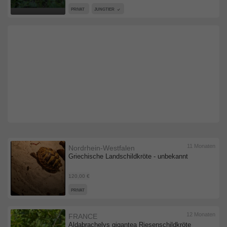
PRIVAT
JUNGTIER
11 Monaten
Nordrhein-Westfalen
Griechische Landschildkröte - unbekannt
120,00 €
PRIVAT
12 Monaten
FRANCE
Aldabrachelys gigantea Riesenschildkröte