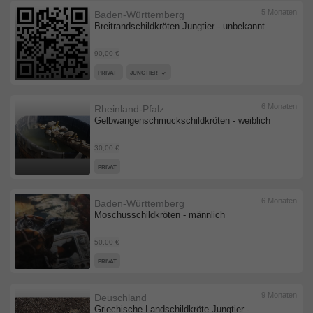
5 Monaten
Baden-Württemberg
Breitrandschildkröten Jungtier - unbekannt
90,00 €
PRIVAT
JUNGTIER
6 Monaten
Rheinland-Pfalz
Gelbwangenschmuckschildkröten - weiblich
30,00 €
PRIVAT
6 Monaten
Baden-Württemberg
Moschusschildkröten - männlich
50,00 €
PRIVAT
9 Monaten
Deuschland
Griechische Landschildkröte Jungtier -