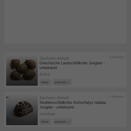
4 Monaten
Sachsen-Anhalt
Griechische Landschildkröte Jungtier -
unbekannt
80,00 €
PRIVAT
JUNGTIER
4 Monaten
Sachsen-Anhalt
Strahlenschildkröte Astrochelys radiata
Jungtier - unbekannt
auf Anfrage
PRIVAT
JUNGTIER