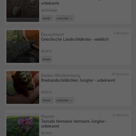
unbekannt
auf Anfrage
PRIVAT
JUNGTIER
9 Monaten
Deuschland
Griechische Landschildkröte - weiblich
50,00 €
PRIVAT
10 Monaten
Baden-Württemberg
Breitrandschildkröten Jungtier - unbekannt
80,00 €
PRIVAT
JUNGTIER
11 Monaten
Bayern
Testudo hermanni hermanni Jungtier -
unbekannt
65,00 €