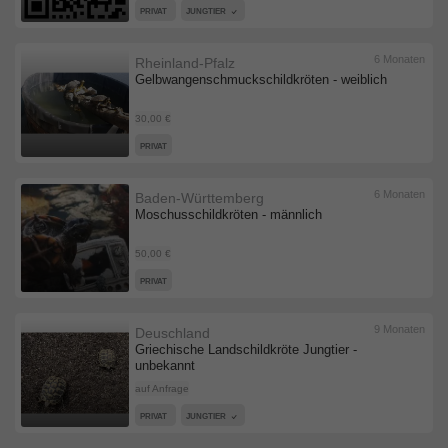
PRIVAT
JUNGTIER
6 Monaten
Rheinland-Pfalz
Gelbwangenschmuckschildkröten - weiblich
30,00 €
PRIVAT
6 Monaten
Baden-Württemberg
Moschusschildkröten - männlich
50,00 €
PRIVAT
9 Monaten
Deuschland
Griechische Landschildkröte Jungtier -
unbekannt
auf Anfrage
PRIVAT
JUNGTIER