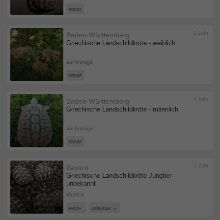
PRIVAT
1 Jahr
Baden-Württemberg
Griechische Landschildkröte - weiblich
auf Anfrage
PRIVAT
1 Jahr
Baden-Württemberg
Griechische Landschildkröte - männlich
auf Anfrage
PRIVAT
1 Jahr
Bayern
Griechische Landschildkröte Jungtier -
unbekannt
65,00 €
PRIVAT
JUNGTIER